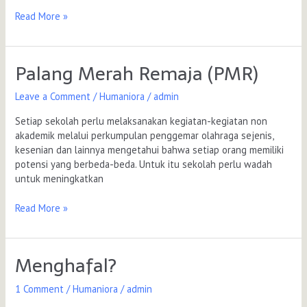
Read More »
Palang Merah Remaja (PMR)
Palang
Merah
Leave a Comment
/
Humaniora
/
admin
Remaja
(PMR)
Setiap sekolah perlu melaksanakan kegiatan-kegiatan non
akademik melalui perkumpulan penggemar olahraga sejenis,
kesenian dan lainnya mengetahui bahwa setiap orang memiliki
potensi yang berbeda-beda. Untuk itu sekolah perlu wadah
untuk meningkatkan
Read More »
Menghafal?
Menghafal?
1 Comment
/
Humaniora
/
admin