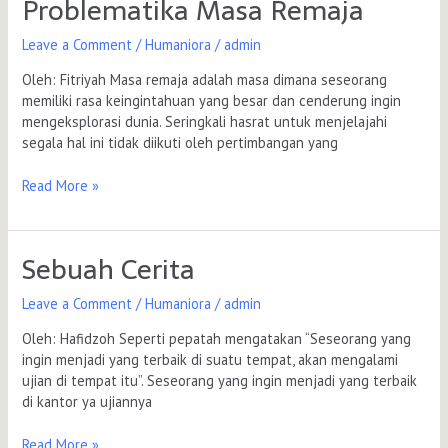
Problematika Masa Remaja
Problematika
Masa
Leave a Comment
/
Humaniora
/
admin
Remaja
Oleh: Fitriyah Masa remaja adalah masa dimana seseorang
memiliki rasa keingintahuan yang besar dan cenderung ingin
mengeksplorasi dunia. Seringkali hasrat untuk menjelajahi
segala hal ini tidak diikuti oleh pertimbangan yang
Read More »
Sebuah Cerita
Sebuah
Cerita
Leave a Comment
/
Humaniora
/
admin
Oleh: Hafidzoh Seperti pepatah mengatakan “Seseorang yang
ingin menjadi yang terbaik di suatu tempat, akan mengalami
ujian di tempat itu”. Seseorang yang ingin menjadi yang terbaik
di kantor ya ujiannya
Read More »