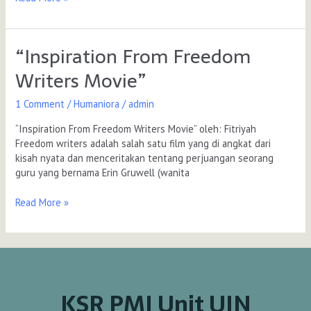
“Inspiration From Freedom
“Inspiration
From
Writers Movie”
Freedom
Writers
1 Comment
/
Humaniora
/
admin
Movie”
“Inspiration From Freedom Writers Movie” oleh: Fitriyah
Freedom writers adalah salah satu film yang di angkat dari
kisah nyata dan menceritakan tentang perjuangan seorang
guru yang bernama Erin Gruwell (wanita
Read More »
KSR PMI Unit UIN