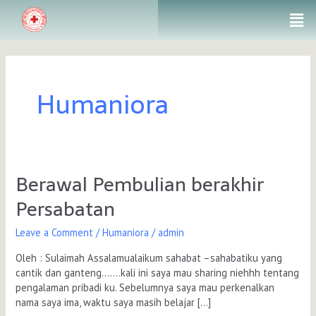
Skip
Men
to
content
Humaniora
Berawal Pembulian berakhir
Berawal
Pembulian
Persabatan
berakhir
Persabatan
Leave a Comment
/
Humaniora
/
admin
Oleh : Sulaimah Assalamualaikum sahabat –sahabatiku yang
cantik dan ganteng…….kali ini saya mau sharing niehhh tentang
pengalaman pribadi ku. Sebelumnya saya mau perkenalkan
nama saya ima, waktu saya masih belajar […]